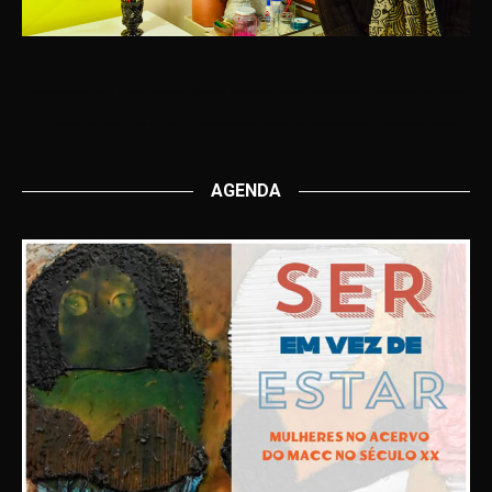
Fúlvia Gonçalves (1937). Pintora, desenhista, gravadora, professora. Faz comunicação visual na Escola de Artes Plásticas,
em Ribeirão Preto, entre 1960 e 1968; freqüenta o ateliê de Leonello Berti, Bassano Vacarini e Francisco Amendola.
AGENDA