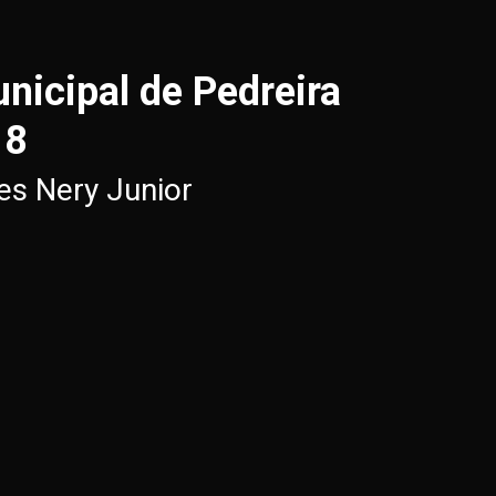
icipal de Pedreira
18
des Nery Junior