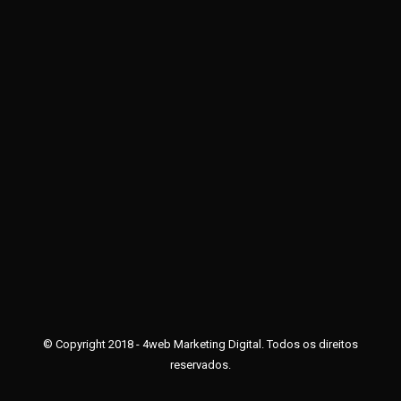
O Instituto que é uma verdadeira galeria de artes
Notícias
Por
fulviagoncalves_6mud2m
04/06/2018
Deixe um comentário
Por Ingrid Vogl Quem visita ou frequenta o Instituto
Popular Humberto de Campos (IPHC), unidade do
Centro Espírita Allan Kardec, pode conferir em seus
diversos ambientes, como corredores e salas,
paredes repletas de obras de arte. São desenhos
criados por meio de diversas técnicas, como pintura,
grafismo e digital. Tudo muito colorido e com um…
© Copyright 2018 - 4web Marketing Digital. Todos os direitos
reservados.